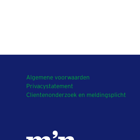
Algemene voorwaarden
Privacystatement
Clientenonderzoek en meldingsplicht
V