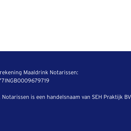
srekening Maaldrink Notarissen:
L77INGB0009679719
 Notarissen is een handelsnaam van SEH Praktijk B