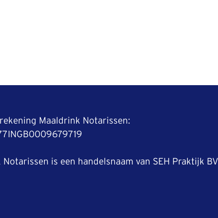
srekening Maaldrink Notarissen:
L77INGB0009679719
 Notarissen is een handelsnaam van SEH Praktijk B