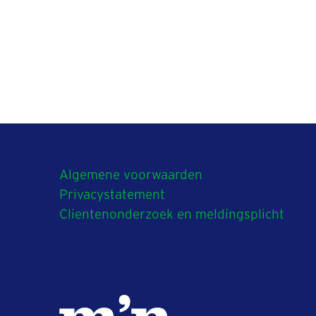
Algemene voorwaarden
Privacystatement
Clientenonderzoek en meldingsplicht
V